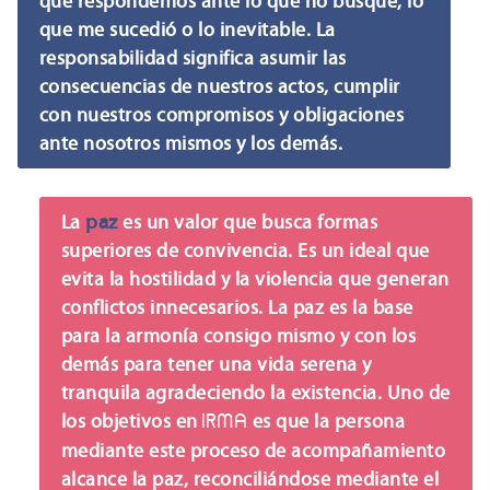
que respondemos ante lo que no busqué, lo
que me sucedió o lo inevitable. La
responsabilidad significa asumir las
consecuencias de nuestros actos, cumplir
con nuestros compromisos y obligaciones
ante nosotros mismos y los demás.
paz
La
es un valor que busca formas
superiores de convivencia. Es un ideal que
evita la hostilidad y la violencia que generan
conflictos innecesarios. La paz es la base
para la armonía consigo mismo y con los
demás para tener una vida serena y
tranquila agradeciendo la existencia. Uno de
los objetivos en
IRMA
es que la persona
mediante este proceso de acompañamiento
alcance la paz, reconciliándose mediante el