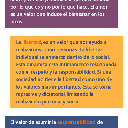
por lo que es y no por lo que hace. El amor
es un valor que induce el bienestar en los
otros.
libertad
La
, es un valor que nos ayuda a
realizarnos como personas. La libertad
individual se enmarca dentro de lo social.
Esta dinámica está íntimamente relacionada
con el respeto y la responsabilidad. Si una
sociedad no tiene la libertad como uno de
los valores más importantes, ésta se torna
represiva y dictatorial limitando la
realización personal y social.
responsabilidad
El valor de asumir la
de