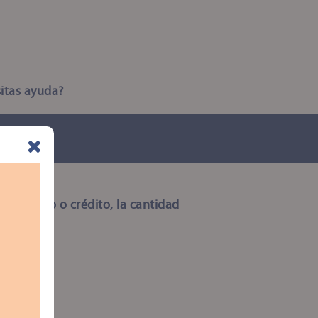
itas ayuda?
de débito o crédito, la cantidad
nar