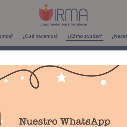
somos?
¿Qué hacemos?
¿Cómo ayudar?
¿Neces
vos
 ser donador frecuente:
Con cargo mensual a tu tarjeta 
idas.
Llenar formato
Razones para do