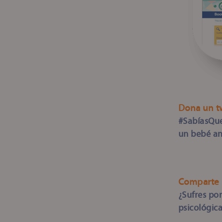
Dona un t
#SabíasQue
un bebé an
Comparte 
¿Sufres po
psicológica