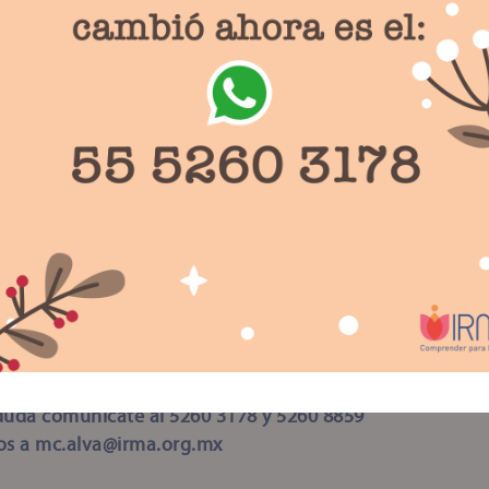
ositar directo en:
l: Instituto para la Rehabilitación de la Mujer y la Familia
a: 50021252428
6180500212524289
vés de PayPal
vo es deducible de impuestos
duda comunícate al 5260 3178 y 5260 8859
os a mc.alva@irma.org.mx