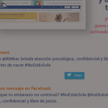
weet:
 @IRMAac brinda atención psicológica, confidencial y lib
tes de nacer #NoEstásSola
Share
un mensaje en Facebook:
rque tu embarazo no continuó? #NoEstásSola @InstitutoI
, confidencial y libre de juicio.