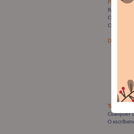
Puedes dep
Razón Socia
Cta Inburs
CLABE: 03
Dona a tra
Tu donati
Cualquier 
O escríben