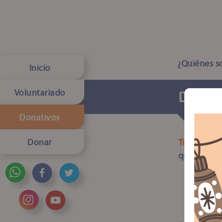
¿Quiénes 
Inicio
Voluntariado
Donati
Donativos
Donar
Tú puedes
que tu dec